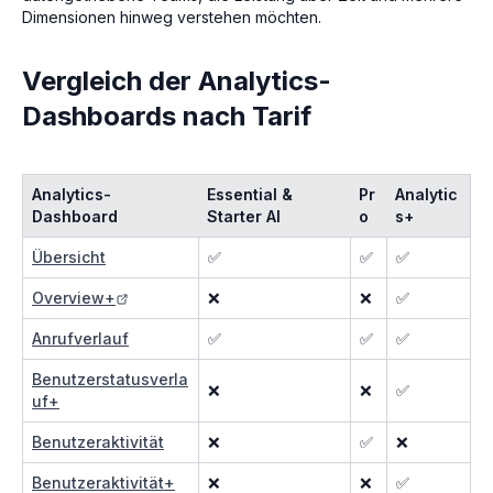
Dimensionen hinweg verstehen möchten.
Vergleich der Analytics-
Dashboards nach Tarif
Analytics-
Essential &
Pr
Analytic
Dashboard
Starter AI
o
s+
Übersicht
✅
✅
✅
Overview+
❌
❌
✅
Anrufverlauf
✅
✅
✅
Benutzerstatusverla
❌
❌
✅
uf+
Benutzeraktivität
❌
✅
❌
Benutzeraktivität+
❌
❌
✅