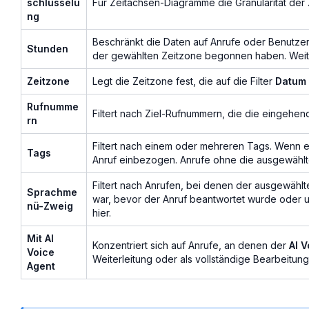
schlüsselu
Für Zeitachsen-Diagramme die Granularität der 
ng
Beschränkt die Daten auf Anrufe oder Benutze
Stunden
der gewählten Zeitzone begonnen haben. Weite
Zeitzone
Legt die Zeitzone fest, die auf die Filter
Datum
Rufnumme
Filtert nach Ziel-Rufnummern, die die eingehe
rn
Filtert nach einem oder mehreren Tags. Wenn e
Tags
Anruf einbezogen. Anrufe ohne die ausgewähl
Filtert nach Anrufen, bei denen der ausgewäh
Sprachme
war, bevor der Anruf beantwortet wurde oder u
nü-Zweig
hier.
Mit AI
Konzentriert sich auf Anrufe, an denen der
AI 
Voice
Weiterleitung oder als vollständige Bearbeitun
Agent