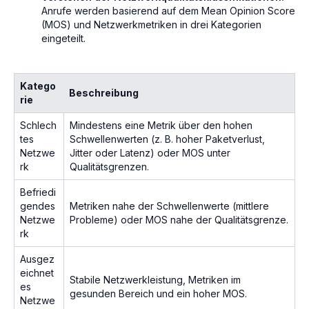
Anrufe werden basierend auf dem Mean Opinion Score
(MOS) und Netzwerkmetriken in drei Kategorien
eingeteilt.
Katego
Beschreibung
rie
Schlech
Mindestens eine Metrik über den hohen
tes
Schwellenwerten (z. B. hoher Paketverlust,
Netzwe
Jitter oder Latenz) oder MOS unter
rk
Qualitätsgrenzen.
Befriedi
gendes
Metriken nahe der Schwellenwerte (mittlere
Netzwe
Probleme) oder MOS nahe der Qualitätsgrenze.
rk
Ausgez
eichnet
Stabile Netzwerkleistung, Metriken im
es
gesunden Bereich und ein hoher MOS.
Netzwe