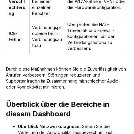
Verschl
bei einem
die WLAN-Stärke, VPNs oder
echteru
einzelnen
die Hardwarekonfiguration.
ng
Benutzer
Überprüfen Sie NAT-
Verbindungspr
Traversal- und Firewall-
ICE-
obleme beim
Konfigurationen, um den
Fehler
Verbindungsau
Verbindungsaufbau zu
fbau
verbessern.
Durch diese Maßnahmen können Sie die Zuverlässigkeit von
Anrufen verbessern, Störungen reduzieren und
Supportanfragen im Zusammenhang mit schlechter Audio-
oder Konnektivität minimieren.
Überblick über die Bereiche in
diesem Dashboard
Überblick Netzwerkdiagnose:
Sehen Sie die
Verteilung der Anrufqualität (ausgezeichnet, gut,