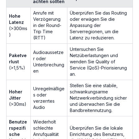
achten sollten
Anrufe mit
Überprüfen Sie das Routing
Hohe
Verzögerung
oder erwägen Sie die
Latenz
in der Round-
Anpassung der
(>300ms
Trip Time
Serverregionen, um die
)
(RTT)
Latenz zu reduzieren.
Untersuchen Sie
Audioaussetze
Paketve
Netzüberlastungen und
r oder
rlust
wenden Sie Quality of
Unterbrechung
(>1,5%)
Service (QoS)-Priorisierung
en
an.
Stellen Sie eine stabile,
Unregelmäßige
Hoher
schwankungsarme
s oder
Jitter
Netzwerkverbindung sicher
verzerrtes
(>30ms)
und überwachen Sie die
Audio
Bandbreitennutzung.
Benutze
Wiederholt
rspezifi
schlechte
Überprüfen Sie die lokale
sche
Anrufqualität
Einrichtung des Benutzers,