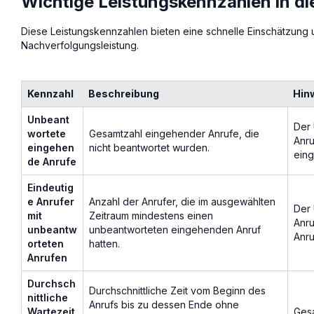
Wichtige Leistungskennzahlen in d
Diese Leistungskennzahlen bieten eine schnelle Einschätzung 
Nachverfolgungsleistung.
Kennzahl
Beschreibung
Hin
Unbeant
Der 
wortete
Gesamtzahl eingehender Anrufe, die
Anru
eingehen
nicht beantwortet wurden.
ein
de Anrufe
Eindeutig
e Anrufer
Anzahl der Anrufer, die im ausgewählten
Der 
mit
Zeitraum mindestens einen
Anru
unbeantw
unbeantworteten eingehenden Anruf
Anru
orteten
hatten.
Anrufen
Durchsch
Durchschnittliche Zeit vom Beginn des
nittliche
Anrufs bis zu dessen Ende ohne
Wartezeit
Gesa