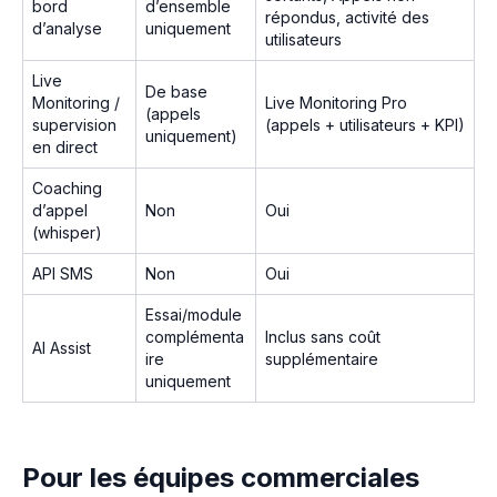
bord
d’ensemble
répondus, activité des
d’analyse
uniquement
utilisateurs
Live
De base
Monitoring /
Live Monitoring Pro
(appels
supervision
(appels + utilisateurs + KPI)
uniquement)
en direct
Coaching
d’appel
Non
Oui
(whisper)
API SMS
Non
Oui
Essai/module
complémenta
Inclus sans coût
AI Assist
ire
supplémentaire
uniquement
Pour les équipes commerciales