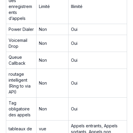
des
enregistrem
Limité
Illimité
ents
d’appels
Power Dialer
Non
Oui
Voicemail
Non
Oui
Drop
Queue
Non
Oui
Callback
routage
intelligent
Non
Oui
(Ring to via
API)
Tag
obligatoire
Non
Oui
des appels
Appels entrants, Appels
tableaux de
vue
sortants, Appels non