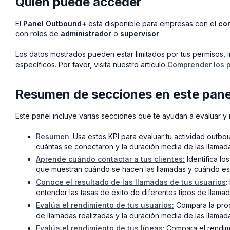
Quién puede acceder
El
Panel Outbound+
está disponible para empresas con el
co
con roles de
administrador
o
supervisor
.
Los datos mostrados pueden estar limitados por tus permisos, i
específicos. Por favor, visita nuestro artículo
Comprender los p
Resumen de secciones en este pane
Este panel incluye varias secciones que te ayudan a evaluar y 
Resumen
: Usa estos KPI para evaluar tu actividad outbo
cuántas se conectaron y la duración media de las llamad
Aprende cuándo contactar a tus clientes:
Identifica lo
que muestran cuándo se hacen las llamadas y cuándo e
Conoce el resultado de las llamadas de tus usuarios
:
entender las tasas de éxito de diferentes tipos de lla
Evalúa el rendimiento de tus usuarios:
Compara la produ
de llamadas realizadas y la duración media de las llamad
Evalúa el rendimiento de tus líneas
: Compara el rendimi