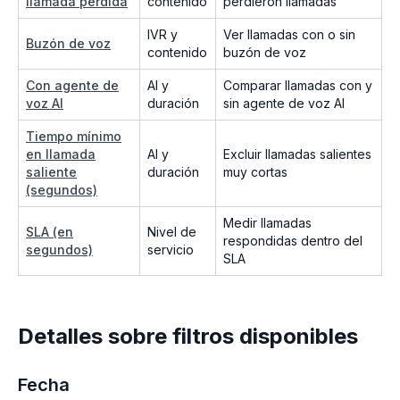
llamada perdida
contenido
perdieron llamadas
IVR y
Ver llamadas con o sin
Buzón de voz
contenido
buzón de voz
Con agente de
AI y
Comparar llamadas con y
voz AI
duración
sin agente de voz AI
Tiempo mínimo
en llamada
AI y
Excluir llamadas salientes
saliente
duración
muy cortas
(segundos)
Medir llamadas
SLA (en
Nivel de
respondidas dentro del
segundos)
servicio
SLA
Detalles sobre filtros disponibles
Fecha