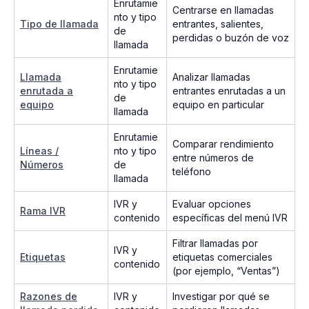
Enrutamie
Centrarse en llamadas
nto y tipo
Tipo de llamada
entrantes, salientes,
de
perdidas o buzón de voz
llamada
Enrutamie
Llamada
Analizar llamadas
nto y tipo
enrutada a
entrantes enrutadas a un
de
equipo
equipo en particular
llamada
Enrutamie
Comparar rendimiento
Líneas /
nto y tipo
entre números de
Números
de
teléfono
llamada
IVR y
Evaluar opciones
Rama IVR
contenido
específicas del menú IVR
Filtrar llamadas por
IVR y
Etiquetas
etiquetas comerciales
contenido
(por ejemplo, “Ventas”)
Razones de
IVR y
Investigar por qué se