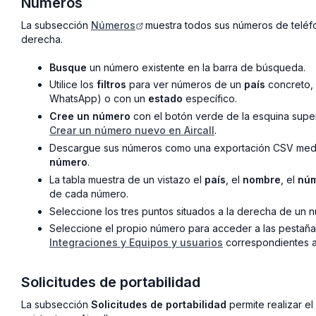
Números
La subsección
Números
muestra todos sus números de teléfo
derecha.
Busque
un número existente en la barra de búsqueda.
Utilice los
filtros
para ver números de un
país
concreto,
WhatsApp) o con un
estado
específico.
Cree un número
con el botón verde de la esquina super
Crear un número nuevo en Aircall
.
Descargue sus números como una exportación CSV media
número
.
La tabla muestra de un vistazo el
país
, el
nombre
, el
nú
de cada número.
Seleccione los tres puntos situados a la derecha de un
Seleccione el propio número para acceder a las pestañ
Integraciones y Equipos y usuarios
correspondientes a
Solicitudes de portabilidad
La subsección
Solicitudes de portabilidad
permite realizar el