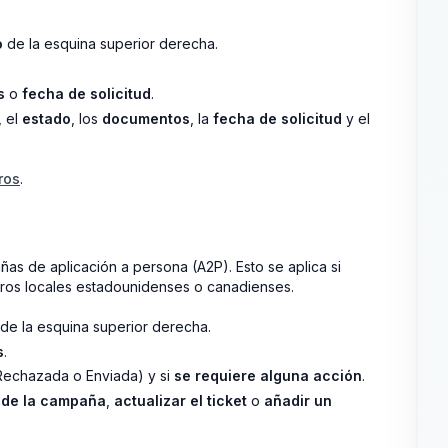
o
de la esquina superior derecha.
s
o
fecha de solicitud
.
, el
estado
, los
documentos
, la
fecha de solicitud
y el
ros
.
as de aplicación a persona (A2P). Esto se aplica si
os locales estadounidenses o canadienses.
de la esquina superior derecha.
s
.
 Rechazada o Enviada) y si
se requiere alguna acción
.
s de la campaña
,
actualizar el ticket
o
añadir un