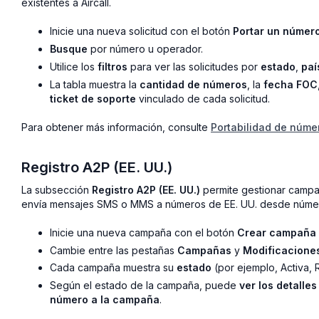
existentes a Aircall.
Inicie una nueva solicitud con el botón
Portar un númer
Busque
por número u operador.
Utilice los
filtros
para ver las solicitudes por
estado
,
paí
La tabla muestra la
cantidad de números
, la
fecha FOC
ticket de soporte
vinculado de cada solicitud.
Para obtener más información, consulte
Portabilidad de núme
Registro A2P (EE. UU.)
La subsección
Registro A2P (EE. UU.)
permite gestionar campañ
envía mensajes SMS o MMS a números de EE. UU. desde númer
Inicie una nueva campaña con el botón
Crear campaña
Cambie entre las pestañas
Campañas
y
Modificacione
Cada campaña muestra su
estado
(por ejemplo, Activa,
Según el estado de la campaña, puede
ver los detalle
número a la campaña
.