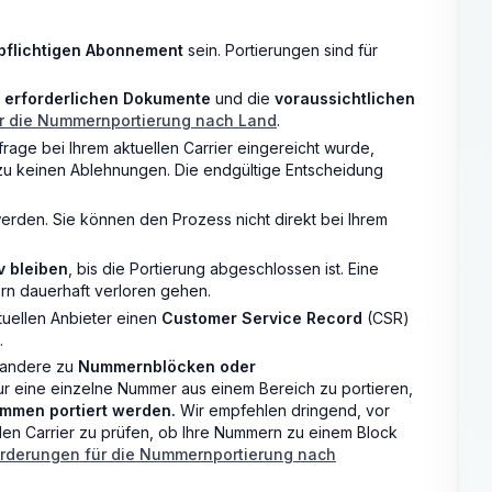
npflichtigen Abonnement
sein. Portierungen sind für
e
erforderlichen Dokumente
und die
voraussichtlichen
r die Nummernportierung nach Land
.
rage bei Ihrem aktuellen Carrier eingereicht wurde,
zu keinen Ablehnungen. Die endgültige Entscheidung
werden. Sie können den Prozess nicht direkt bei Ihrem
v bleiben
, bis die Portierung abgeschlossen ist. Eine
rn dauerhaft verloren gehen.
uellen Anbieter einen
Customer Service Record
(CSR)
.
 andere zu
Nummernblöcken oder
nur eine einzelne Nummer aus einem Bereich zu portieren,
mmen portiert werden.
Wir empfehlen dringend, vor
llen Carrier zu prüfen, ob Ihre Nummern zu einem Block
rderungen für die Nummernportierung nach