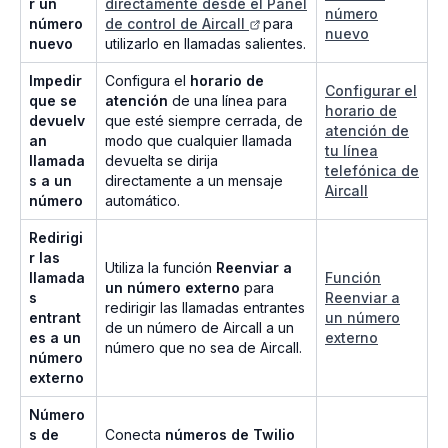
r un
directamente desde el Panel
número
número
de control de Aircall
para
nuevo
nuevo
utilizarlo en llamadas salientes.
Impedir
Configura el
horario de
Configurar el
que se
atención
de una línea para
horario de
devuelv
que esté siempre cerrada, de
atención de
an
modo que cualquier llamada
tu línea
llamada
devuelta se dirija
telefónica de
s a un
directamente a un mensaje
Aircall
número
automático.
Redirigi
r las
Utiliza la función
Reenviar a
llamada
Función
un número externo
para
s
Reenviar a
redirigir las llamadas entrantes
entrant
un número
de un número de Aircall a un
es a un
externo
número que no sea de Aircall.
número
externo
Número
s de
Conecta
números de Twilio