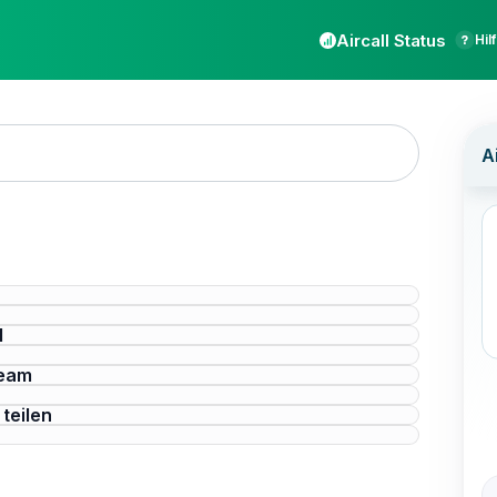
Aircall Status
Hil
l
Team
teilen