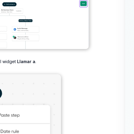
l widget
Llamar a
.