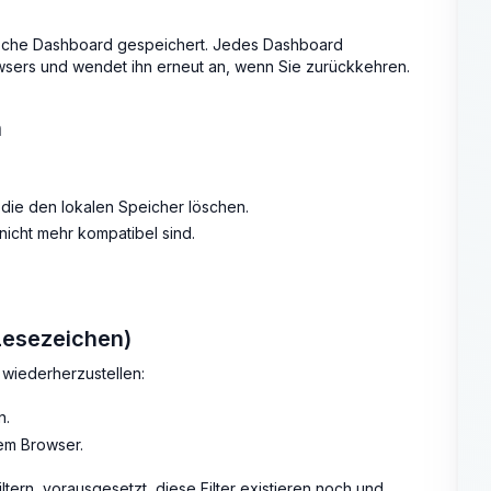
fische Dashboard gespeichert. Jedes Dashboard
owsers und wendet ihn erneut an, wenn Sie zurückkehren.
n
ie den lokalen Speicher löschen.
e nicht mehr kompatibel sind.
(Lesezeichen)
 wiederherzustellen:
n.
em Browser.
tern, vorausgesetzt, diese Filter existieren noch und