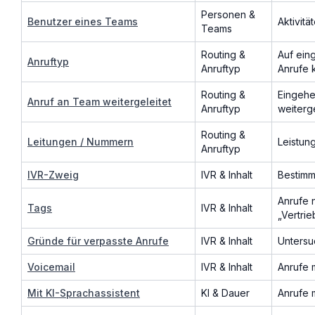
Personen &
Benutzer eines Teams
Aktivit
Teams
Routing &
Auf ein
Anruftyp
Anruftyp
Anrufe 
Routing &
Eingehe
Anruf an Team weitergeleitet
Anruftyp
weiterg
Routing &
Leitungen / Nummern
Leistun
Anruftyp
IVR-Zweig
IVR & Inhalt
Bestimm
Anrufe n
Tags
IVR & Inhalt
„Vertrie
Gründe für verpasste Anrufe
IVR & Inhalt
Untersu
Voicemail
IVR & Inhalt
Anrufe 
Mit KI-Sprachassistent
KI & Dauer
Anrufe 