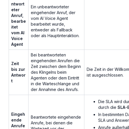
ntwort
Ein unbeantworteter
eter
eingehender Anruf, der
Anruf,
vom AI Voice Agent
bearbe
bearbeitet wurde,
itet
entweder als Fallback
vom AI
oder als Hauptinteraktion.
Voice
Agent
Bei beantworteten
eingehenden Anrufen die
Zeit
Zeit zwischen dem Beginn
bis zur
Die Zeit in der Willk
des Klingelns beim
Antwor
ist ausgeschlossen.
Agenten oder dem Eintritt
t
in die Warteschlange und
der Annahme des Anrufs.
Die SLA wird du
durch die
SLA-E
Eingeh
In bestimmten D
Beantwortete eingehende
ende
SLA und Answer
Anrufe, bei denen die
Anrufe
Anrufe außerhal
Wartezeit vor der