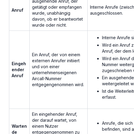
ausgehende Anruf, der
getätigt oder empfangen
Interne Anrufe (zwis
Anruf
wurde, unabhängig
ausgeschlossen.
davon, ob er beantwortet
wurde oder nicht.
Interne Anrufe 
Wird ein Anruf z
Anruf, der dem 
Ein Anruf, der von einem
Wird ein Anruf d
externen Anrufer initiiert
Eingeh
Nummer weitergel
und von einer
ender
zugeschrieben 
unternehmenseigenen
Anruf
Ein ausgehender
Aircall-Nummer
weitergeleitet w
entgegengenommen wird.
Ist die Weiterle
erfasst.
Ein eingehender Anruf,
der darauf wartet, von
Anrufe, die sic
Warten
einem Nutzer
befinden, sind 
de
entgegengenommen zu