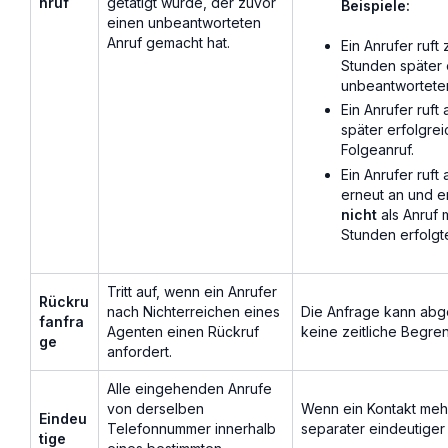
nruf
getätigt wurde, der zuvor
Beispiele:
einen unbeantworteten
Anruf gemacht hat.
Ein Anrufer ruft
Stunden später 
unbeantworteten
Ein Anrufer ruft
später erfolgrei
Folgeanruf.
Ein Anrufer ruft
erneut an und e
nicht
als Anruf 
Stunden erfolgt
Tritt auf, wenn ein Anrufer
Rückru
nach Nichterreichen eines
Die Anfrage kann abge
fanfra
Agenten einen Rückruf
keine zeitliche Begren
ge
anfordert.
Alle eingehenden Anrufe
von derselben
Wenn ein Kontakt meh
Eindeu
Telefonnummer innerhalb
separater eindeutiger
tige