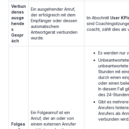
Verbun
Ein ausgehender Anruf,
denes
der erfolgreich mit dem
ausge
Im Abschnitt
User KPI
Empfänger oder dessen
hende
sind Coachingsitzung
automatischem
s
coacht, zählt dies a
Antwortgerät verbunden
Gespr
wurde.
äch
Es werden nur 
Unbeantwortete 
unbeantwortete 
Stunden mit ei
durch einen ein
oder einen beli
In diesem Fall g
des 24-Stunden-
Gibt es mehrer
Anrufers hinter
Ein Folgeanruf ist ein
Anrufers als An
Anruf, der an oder von
verbunden wird
Folgea
einem externen Anrufer