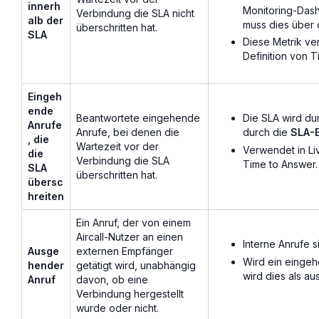
innerh
Monitoring-Dash
Verbindung die SLA nicht
alb der
muss dies über 
überschritten hat.
SLA
Diese Metrik ve
Definition von T
Eingeh
ende
Die SLA wird du
Beantwortete eingehende
Anrufe
durch die
SLA-E
Anrufe, bei denen die
, die
Wartezeit vor der
Verwendet in Liv
die
Verbindung die SLA
Time to Answer.
SLA
überschritten hat.
übersc
hreiten
Ein Anruf, der von einem
Aircall-Nutzer an einen
Interne Anrufe 
Ausge
externen Empfänger
Wird ein eingeh
hender
getätigt wird, unabhängig
wird dies als a
Anruf
davon, ob eine
Verbindung hergestellt
wurde oder nicht.