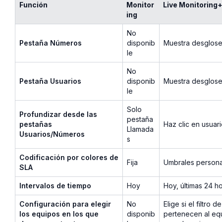
Función
Monitor
Live Monitoring
ing
No
Pestaña Números
disponib
Muestra desglos
le
No
Pestaña Usuarios
disponib
Muestra desglose
le
Solo
Profundizar desde las
pestaña
pestañas
Haz clic en usuar
Llamada
Usuarios/Números
s
Codificación por colores de
Fija
Umbrales persona
SLA
Intervalos de tiempo
Hoy
Hoy, últimas 24 ho
Configuración para elegir
No
Elige si el filtr
los equipos en los que
disponib
pertenecen al equ