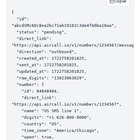
Copiar
{

  "id": 
"abcdSMc6Dc8ea2bc71ab19102c3de4f60ba18aa",

  "status": "pending",

  "direct_link": 
"https://api.aircall.io/v1/numbers/1234567/messages
  "direction": "outbound",

  "created_at": 1722758201825,

  "sent_at": 1722758201825,

  "updated_at": 1722758201825,

  "raw_digits": "13023063029",

  "number": {

    "id": 84848484,

    "direct_link": 
"https://api.aircall.io/v1/numbers/1234567",

    "name": "US SMS line 1",

    "digits": "+1 626-800-9000",

    "country": "US",

    "time_zone": "America/Chicago",

    "open": true,
