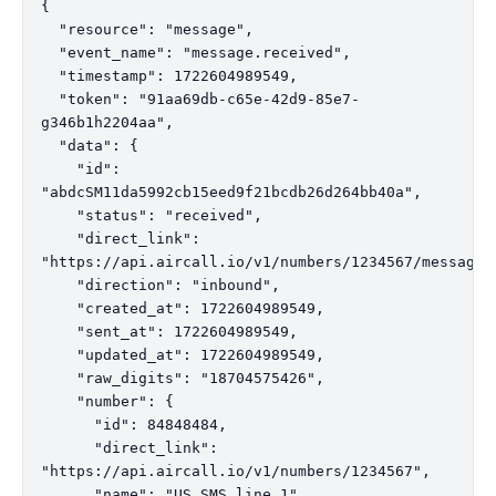
{

  "resource": "message",

  "event_name": "message.received",

  "timestamp": 1722604989549,

  "token": "91aa69db-c65e-42d9-85e7-
g346b1h2204aa",

  "data": {

    "id": 
"abdcSM11da5992cb15eed9f21bcdb26d264bb40a",

    "status": "received",

    "direct_link": 
"https://api.aircall.io/v1/numbers/1234567/messages
    "direction": "inbound",

    "created_at": 1722604989549,

    "sent_at": 1722604989549,

    "updated_at": 1722604989549,

    "raw_digits": "18704575426",

    "number": {

      "id": 84848484,

      "direct_link": 
"https://api.aircall.io/v1/numbers/1234567",

      "name": "US SMS line 1",
