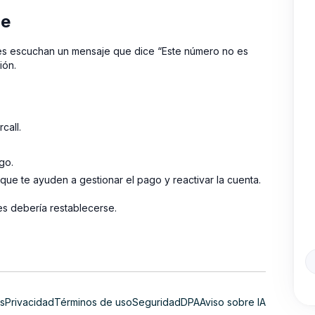
le
ntes escuchan un mensaje que dice “Este número no es
ión.
call.
go.
que te ayuden a gestionar el pago y reactivar la cuenta.
es debería restablecerse.
s
Privacidad
Términos de uso
Seguridad
DPA
Aviso sobre IA