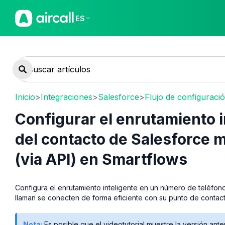
ES
Inicio
>
Integraciones
>
Salesforce
>
Flujo de configuraci
Configurar el enrutamiento in
del contacto de Salesforce m
(via API) en Smartflows
Configura el enrutamiento inteligente en un número de teléfon
llaman se conecten de forma eficiente con su punto de contac
Nota:
Es posible que el videotutorial muestre la versión ant