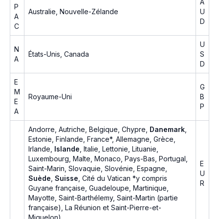
A
P
Australie, Nouvelle-Zélande
U
A
D
C
U
N
États-Unis, Canada
S
A
D
E
G
M
Royaume-Uni
B
E
P
A
Andorre, Autriche, Belgique, Chypre,
Danemark
,
Estonie, Finlande, France*, Allemagne, Grèce,
Irlande,
Islande
, Italie, Lettonie, Lituanie,
Luxembourg, Malte, Monaco, Pays-Bas, Portugal,
E
Saint-Marin, Slovaquie, Slovénie, Espagne,
U
Suède
,
Suisse
, Cité du Vatican *y compris
R
Guyane française, Guadeloupe, Martinique,
Mayotte, Saint-Barthélemy, Saint-Martin (partie
française), La Réunion et Saint-Pierre-et-
Miquelon)