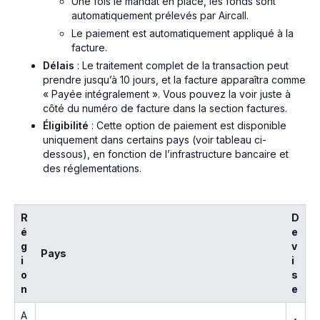
Une fois le mandat en place, les fonds sont
automatiquement prélevés par Aircall.
Le paiement est automatiquement appliqué à la
facture.
Délais
: Le traitement complet de la transaction peut
prendre jusqu’à 10 jours, et la facture apparaîtra comme
« Payée intégralement ». Vous pouvez la voir juste à
côté du numéro de facture dans la section factures.
Éligibilité
: Cette option de paiement est disponible
uniquement dans certains pays (voir tableau ci-
dessous), en fonction de l’infrastructure bancaire et
des réglementations.
R
D
é
e
g
v
Pays
i
i
o
s
n
e
A