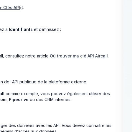
> Clés API
.
dez à
Identifiants
et définissez :
ll, consultez notre article
Où trouver ma clé API Aircall
.
n de l’API publique de la plateforme externe.
all
comme exemple, vous pouvez également utiliser des
com
,
Pipedrive
ou des CRM internes.
anger des données avec les API. Vous devez connaître les
chemins d’accès aux données.