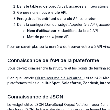
Dans le tableau de bord Aircall, accédez à
Intégrations 
Générez une nouvelle
clé API
.
Enregistrez l’
identifiant de la clé API
et le
jeton
.
Dans la configuration du widget Appeler (via API), accé
Nom d’utilisateur
= identifiant de la clé API
Mot de passe
= jeton API
Pour en savoir plus sur la manière de trouver votre clé API Airca
Connaissance de l’API de la plateforme
Vous devez comprendre la structure et les points de terminaiso
Bien que l’article
Où trouver ma clé API Aircall
utilise l’
API Airc
plateformes telles que
HubSpot
,
Salesforce
,
Zendesk
,
Inter
Connaissance de JSON
Le widget utilise JSON (JavaScript Object Notation) pour éch
structures JSON de base afin de configurer correctement les 