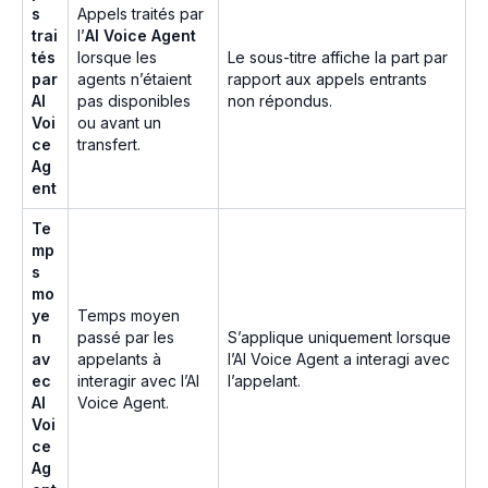
s
Appels traités par
trai
l’
AI Voice Agent
tés
lorsque les
Le sous-titre affiche la part par
par
agents n’étaient
rapport aux appels entrants
AI
pas disponibles
non répondus.
Voi
ou avant un
ce
transfert.
Ag
ent
Te
mp
s
mo
ye
Temps moyen
n
passé par les
S’applique uniquement lorsque
av
appelants à
l’AI Voice Agent a interagi avec
ec
interagir avec l’AI
l’appelant.
AI
Voice Agent.
Voi
ce
Ag