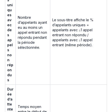
uni
qu
es
Nombre
av
Le sous-titre affiche le %
d’appelants ayant
ec
d’appelants uniques =
eu au moins un
de
appelants avec ≥1 appel
appel entrant non
s
entrant non répondu /
répondu pendant
ap
appelants avec ≥1 appel
la période
pel
entrant (même période).
sélectionnée.
s
no
n
rép
on
du
s
Dur
ée
d’a
tte
Temps moyen
nte
entre le début de