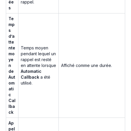
ée
rappel.
s
Te
mp
s
d’a
tte
nte
Temps moyen
mo
pendant lequel un
ye
rappel est resté
n
en attente lorsque
Affiché comme une durée.
de
Automatic
Aut
Callback
a été
om
utilisé.
ati
c
Cal
lba
ck
Ap
pel