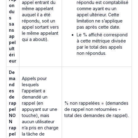
répondu est comptabilisé
appel entrant du
on
comme ayant eu un
même appelant
du
appel ultérieur. Cette
auquel il a été
s
limitation ne s’applique
répondu, soit un
sa
pas après cette date.
appel sortant vers
ns
le même appelant
Le % affiché correspond
ap
qui a abouti).
à cette métrique divisée
pel
par le total des appels
ult
non répondus.
éri
eur
De
ma
Appels pour
nd
lesquels
es
l’appelant a
de
demandé un
rap
rappel (en
% non rappelées = (demandes
pel
appuyant sur une
de rappel non retournées ÷
NO
touche), mais
total des demandes de rappel).
N
aucun utilisateur
rap
n’a pris en charge
pel
la tâche de