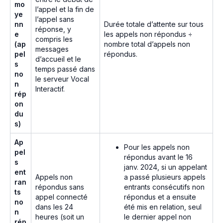
mo
l’appel et la fin de
ye
l’appel sans
nn
Durée totale d’attente sur tous
réponse, y
e
les appels non répondus ÷
compris les
(ap
nombre total d’appels non
messages
pel
répondus.
d’accueil et le
s
temps passé dans
no
le serveur Vocal
n
Interactif.
rép
on
du
s)
Ap
Pour les appels non
pel
répondus avant le 16
s
janv. 2024, si un appelant
ent
a passé plusieurs appels
Appels non
ran
entrants consécutifs non
répondus sans
ts
répondus et a ensuite
appel connecté
no
été mis en relation, seul
dans les 24
n
le dernier appel non
heures (soit un
rép