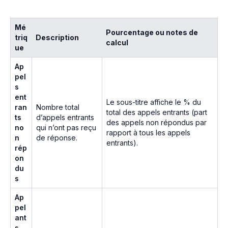
Mé
Pourcentage ou notes de
triq
Description
calcul
ue
Ap
pel
s
ent
Le sous-titre affiche le % du
ran
Nombre total
total des appels entrants (part
ts
d’appels entrants
des appels non répondus par
no
qui n’ont pas reçu
rapport à tous les appels
n
de réponse.
entrants).
rép
on
du
s
Ap
pel
ant
s