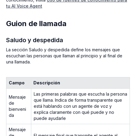
tu AI Voice Agent
Guion de llamada
Saludo y despedida
La sección Saludo y despedida define los mensajes que
escuchan las personas que llaman al principio y al final de
una llamada.
Campo
Descripción
Las primeras palabras que escucha la persona
Mensaje
que llama. Indica de forma transparente que
de
está hablando con un agente de voz y
bienveni
explica claramente con qué puede y no
da
puede ayudarle
Mensaje
de
El mensaje final que transmite el agente al