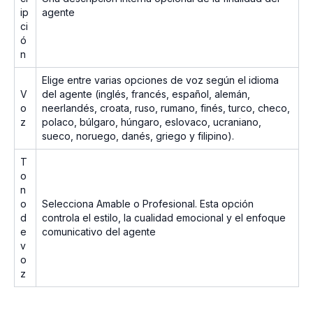
ip
agente
ci
ó
n
Elige entre varias opciones de voz según el idioma
V
del agente (inglés, francés, español, alemán,
o
neerlandés, croata, ruso, rumano, finés, turco, checo,
z
polaco, búlgaro, húngaro, eslovaco, ucraniano,
sueco, noruego, danés, griego y filipino).
T
o
n
o
Selecciona Amable o Profesional. Esta opción
d
controla el estilo, la cualidad emocional y el enfoque
e
comunicativo del agente
v
o
z