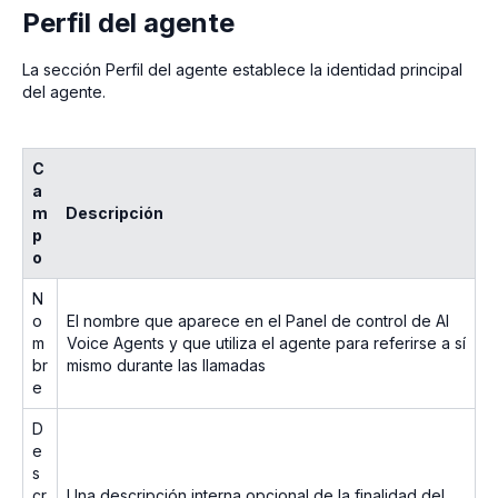
Perfil del agente
La sección Perfil del agente establece la identidad principal
del agente.
C
a
m
Descripción
p
o
N
o
El nombre que aparece en el Panel de control de AI
m
Voice Agents y que utiliza el agente para referirse a sí
br
mismo durante las llamadas
e
D
e
s
cr
Una descripción interna opcional de la finalidad del