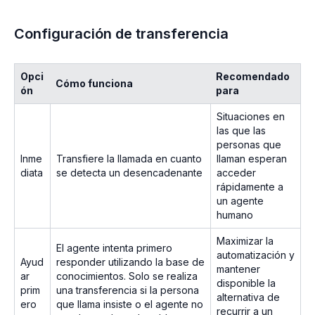
Configuración de transferencia
Opci
Recomendado
Cómo funciona
ón
para
Situaciones en
las que las
personas que
Inme
Transfiere la llamada en cuanto
llaman esperan
diata
se detecta un desencadenante
acceder
rápidamente a
un agente
humano
Maximizar la
El agente intenta primero
automatización y
Ayud
responder utilizando la base de
mantener
ar
conocimientos. Solo se realiza
disponible la
prim
una transferencia si la persona
alternativa de
ero
que llama insiste o el agente no
recurrir a un