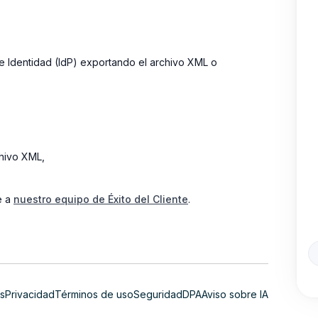
e Identidad (IdP) exportando el archivo XML o
chivo XML,
e a
nuestro equipo de Éxito del Cliente
.
s
Privacidad
Términos de uso
Seguridad
DPA
Aviso sobre IA