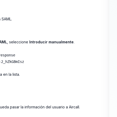
n SAML.
SAML
, seleccione
Introducir manualmente
.
response
-2_hZkGBmIsz
 en la lista.
eda pasar la información del usuario a Aircall.