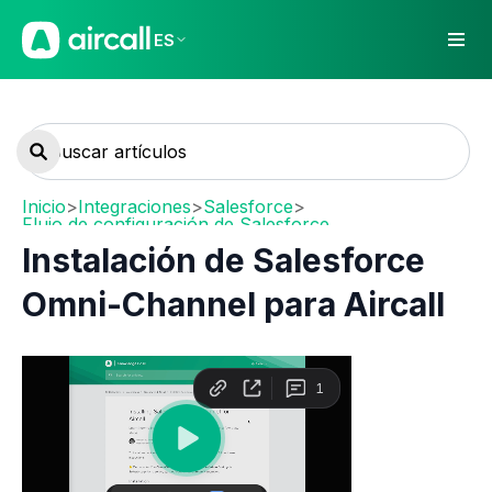
ES
Inicio
>
Integraciones
>
Salesforce
>
Flujo de configuración de Salesforce
Instalación de Salesforce
Omni-Channel para Aircall