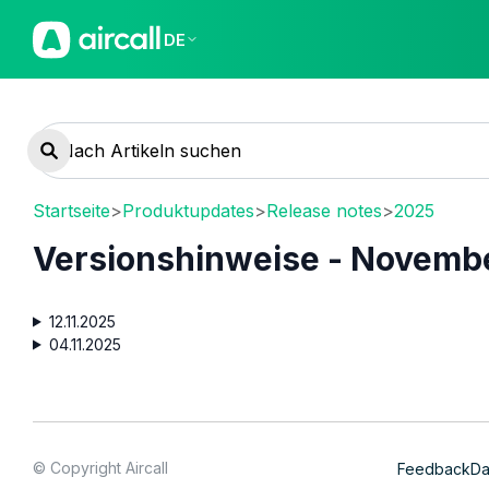
DE
Startseite
>
Produktupdates
>
Release notes
>
2025
Versionshinweise - Novemb
12.11.2025
04.11.2025
© Copyright Aircall
Feedback
Da