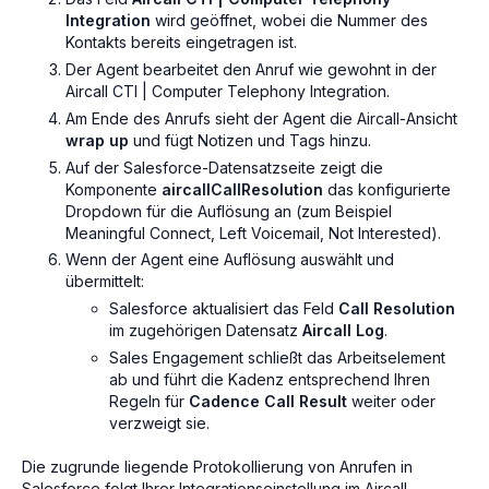
Integration
wird geöffnet, wobei die Nummer des
Kontakts bereits eingetragen ist.
Der Agent bearbeitet den Anruf wie gewohnt in der
Aircall CTI | Computer Telephony Integration.
Am Ende des Anrufs sieht der Agent die Aircall-Ansicht
wrap up
und fügt Notizen und Tags hinzu.
Auf der Salesforce-Datensatzseite zeigt die
Komponente
aircallCallResolution
das konfigurierte
Dropdown für die Auflösung an (zum Beispiel
Meaningful Connect
,
Left Voicemail
,
Not Interested
).
Wenn der Agent eine Auflösung auswählt und
übermittelt:
Salesforce aktualisiert das Feld
Call Resolution
im zugehörigen Datensatz
Aircall Log
.
Sales Engagement schließt das Arbeitselement
ab und führt die Kadenz entsprechend Ihren
Regeln für
Cadence Call Result
weiter oder
verzweigt sie.
Die zugrunde liegende Protokollierung von Anrufen in
Salesforce folgt Ihrer Integrationseinstellung im Aircall