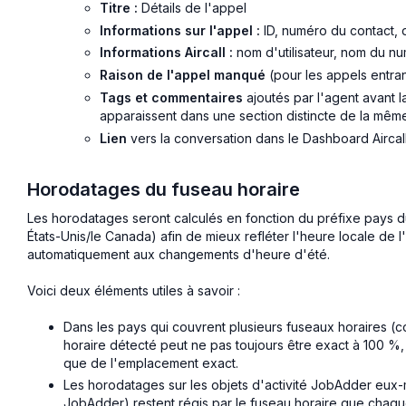
Titre :
Détails de l'appel
Informations sur l'appel :
ID, numéro du contact, 
Informations Aircall :
nom d'utilisateur, nom du nu
Raison de l'appel manqué
(pour les appels entr
Tags et commentaires
ajoutés par l'agent avant la 
apparaissent dans une section distincte de la mêm
Lien
vers la conversation dans le Dashboard Aircall 
Horodatages du fuseau horaire
Les horodatages seront calculés en fonction du préfixe pays du 
États-Unis/le Canada) afin de mieux refléter l'heure locale de 
automatiquement aux changements d'heure d'été.
Voici deux éléments utiles à savoir :
Dans les pays qui couvrent plusieurs fuseaux horaires (co
horaire détecté peut ne pas toujours être exact à 100 %, c
que de l'emplacement exact.
Les horodatages sur les objets d'activité JobAdder eux-m
JobAdder) restent régis par le fuseau horaire que chaque