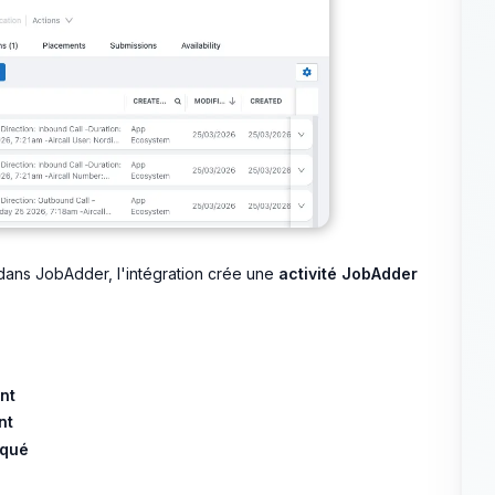
 dans JobAdder, l'intégration crée une
activité JobAdder
nt
nt
nqué