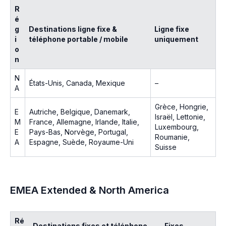
R
é
g
Destinations ligne fixe &
Ligne fixe
i
téléphone portable / mobile
uniquement
o
n
N
États-Unis, Canada, Mexique
–
A
Grèce, Hongrie,
E
Autriche, Belgique, Danemark,
Israël, Lettonie,
M
France, Allemagne, Irlande, Italie,
Luxembourg,
E
Pays-Bas, Norvège, Portugal,
Roumanie,
A
Espagne, Suède, Royaume-Uni
Suisse
EMEA Extended & North America
Ré
Destinations fixes et téléphone
Fixes