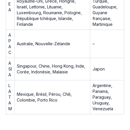
Royaume-Uni, Grèce, Hongrie,
Turquie,
E
Israël, Lettonie, Lituanie,
Guadeloupe,
A
Luxembourg, Roumanie, Pologne,
Guyane
République tchèque, Islande,
française,
Finlande
Martinique
A
P
Australie, Nouvelle-Zélande
–
A
C
A
Singapour, Chine, Hong Kong, Inde,
SI
Japon
Corée, Indonésie, Malaisie
A
L
Argentine,
A
Panama,
Mexique, Brésil, Pérou, Chili,
T
Paraguay,
Colombie, Porto Rico
A
Uruguay,
M
Venezuela