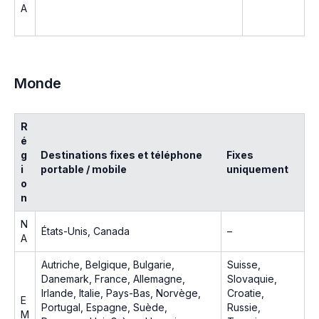
A
Monde
R
é
g
Destinations fixes et téléphone
Fixes
i
portable / mobile
uniquement
o
n
N
États-Unis, Canada
–
A
Autriche, Belgique, Bulgarie,
Suisse,
Danemark, France, Allemagne,
Slovaquie,
Irlande, Italie, Pays-Bas, Norvège,
Croatie,
E
Portugal, Espagne, Suède,
Russie,
M