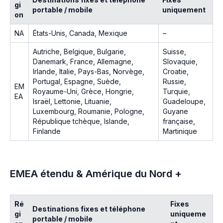
gi
portable / mobile
uniquement
on
NA
États-Unis, Canada, Mexique
–
Autriche, Belgique, Bulgarie,
Suisse,
Danemark, France, Allemagne,
Slovaquie,
Irlande, Italie, Pays-Bas, Norvège,
Croatie,
Portugal, Espagne, Suède,
Russie,
EM
Royaume-Uni, Grèce, Hongrie,
Turquie,
EA
Israël, Lettonie, Lituanie,
Guadeloupe,
Luxembourg, Roumanie, Pologne,
Guyane
République tchèque, Islande,
française,
Finlande
Martinique
EMEA étendu & Amérique du Nord +
Ré
Fixes
Destinations fixes et téléphone
gi
uniqueme
portable / mobile