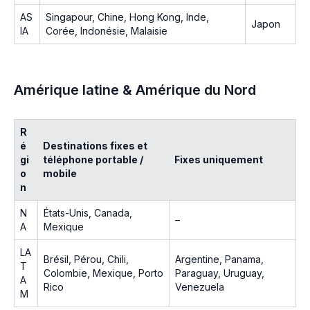
AS
Singapour, Chine, Hong Kong, Inde,
Japon
IA
Corée, Indonésie, Malaisie
Amérique latine & Amérique du Nord
R
é
Destinations fixes et
gi
téléphone portable /
Fixes uniquement
o
mobile
n
N
États-Unis, Canada,
–
A
Mexique
LA
Brésil, Pérou, Chili,
Argentine, Panama,
T
Colombie, Mexique, Porto
Paraguay, Uruguay,
A
Rico
Venezuela
M