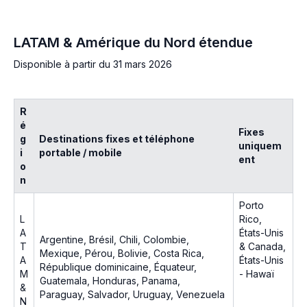
LATAM & Amérique du Nord étendue
Disponible à partir du 31 mars 2026
R
é
Fixes
g
Destinations fixes et téléphone
uniquem
i
portable / mobile
ent
o
n
Porto
L
Rico,
A
États-Unis
Argentine, Brésil, Chili, Colombie,
T
& Canada,
Mexique, Pérou, Bolivie, Costa Rica,
A
États-Unis
République dominicaine, Équateur,
M
- Hawaï
Guatemala, Honduras, Panama,
&
Paraguay, Salvador, Uruguay, Venezuela
N