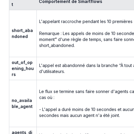
Comportement de Smartflows
t
L'appelant raccroche pendant les 10 premières
short_aba
Remarque : Les appels de moins de 10 secondes 
ndoned
moment
”
d'une règle de temps, sans faire sonn
short_abandoned.
out_of_op
L'appel est abandonné dans la branche “À tout 
ening_hou
d'utilisateurs.
rs
Le flux se termine sans faire sonner d'agents car
cas où :
no_availa
ble_agent
- L'appel a duré moins de 10 secondes et aucun 
secondes mais aucun agent n'a été joint.
agents_di