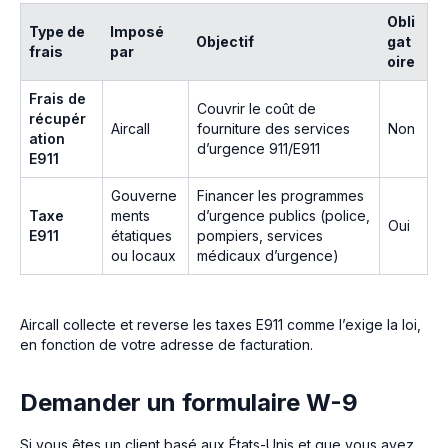
Obli
Type de
Imposé
Objectif
gat
frais
par
oire
Frais de
Couvrir le coût de
récupér
Aircall
fourniture des services
Non
ation
d’urgence 911/E911
E911
Gouverne
Financer les programmes
Taxe
ments
d’urgence publics (police,
Oui
E911
étatiques
pompiers, services
ou locaux
médicaux d’urgence)
Aircall collecte et reverse les taxes E911 comme l’exige la loi,
en fonction de votre adresse de facturation.
Demander un formulaire W-9
Si vous êtes un client basé aux États-Unis et que vous avez