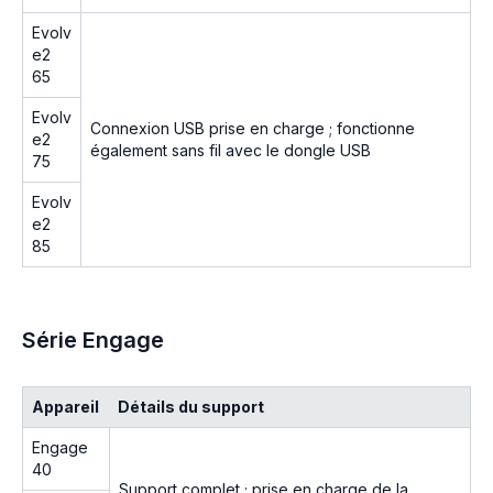
Evolv
e2
65
Evolv
Connexion USB prise en charge ; fonctionne
e2
également sans fil avec le dongle USB
75
Evolv
e2
85
Série Engage
Appareil
Détails du support
Engage
40
Support complet ; prise en charge de la