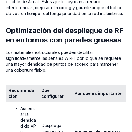
estable de Aircall. Estos ajustes ayudan a reducir
interferencias, mejorar el roaming y garantizar que el tráfico
de voz en tiempo real tenga prioridad en tu red inalámbrica.
Optimización del despliegue de RF
en entornos con paredes gruesas
Los materiales estructurales pueden debilitar
significativamente las señales Wi-Fi, por lo que se requiere
una mayor densidad de puntos de acceso para mantener
una cobertura fiable.
Recomenda
Qué
Por qué es importante
ción
configurar
Aument
ar la
densida
Despliega
d de AP
más puntos
Previene interferencias
y