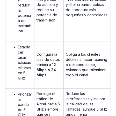
de acceso y
y jitter creando celdas
reducir
reduce su
de cobertura más
la
potencia de
pequeñas y controladas
potenci
transmisión
a de
transmis
ión
Estable
cer
Configura la
Obliga a los clientes
tasas
tasa de datos
débiles a hacer roaming
básicas
mínima a
12
o desconectarse,
mínimas
Mbps o 24
evitando que ralenticen
en 5
Mbps
todo el canal
GHz
Redirige el
Reduce las
Priorizar
tráfico de
interferencias y mejora
la
Aircall hacia 5
la calidad de las
banda
GHz siempre
llamadas, aunque 5 GHz
de 5
que sea
tenga menor
GHz