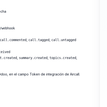
echa
/webhook
,
,
call.commented
call.tagged
call.untagged
ceived
,
,
,
t.created
summary.created
topics.created
Odoo, en el campo Token de integración de Aircall.