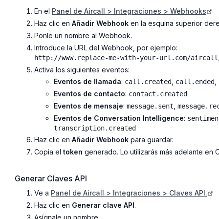
En el
Panel de Aircall > Integraciones > Webhooks
Haz clic en
Añadir Webhook
en la esquina superior der
Ponle un nombre al Webhook.
Introduce la URL del Webhook, por ejemplo:
http://www.replace-me-with-your-url.com/aircall
Activa los siguientes eventos:
Eventos de llamada
:
,
,
call.created
call.ended
Eventos de contacto
:
contact.created
Eventos de mensaje
:
,
message.sent
message.re
Eventos de Conversation Intelligence
:
sentimen
transcription.created
Haz clic en
Añadir Webhook
para guardar.
Copia el
token
generado. Lo utilizarás más adelante en 
Generar Claves API
Ve a
Panel de Aircall > Integraciones > Claves API.
Haz clic en
Generar clave API
.
Asígnale un nombre.