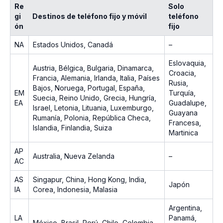
Re
Solo
gi
Destinos de teléfono fijo y móvil
teléfono
ón
fijo
NA
Estados Unidos, Canadá
–
Eslovaquia,
Austria, Bélgica, Bulgaria, Dinamarca,
Croacia,
Francia, Alemania, Irlanda, Italia, Países
Rusia,
Bajos, Noruega, Portugal, España,
EM
Turquía,
Suecia, Reino Unido, Grecia, Hungría,
EA
Guadalupe,
Israel, Letonia, Lituania, Luxemburgo,
Guayana
Rumanía, Polonia, República Checa,
Francesa,
Islandia, Finlandia, Suiza
Martinica
AP
Australia, Nueva Zelanda
–
AC
AS
Singapur, China, Hong Kong, India,
Japón
IA
Corea, Indonesia, Malasia
Argentina,
LA
Panamá,
México, Brasil, Perú, Chile, Colombia,