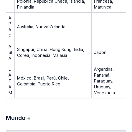
Polonia, República Checa, Islandia,
Francesa,
Finlandia
Martinica
A
P
Australia, Nueva Zelanda
–
A
C
A
Singapur, China, Hong Kong, India,
SI
Japón
Corea, Indonesia, Malasia
A
L
Argentina,
A
Panamá,
México, Brasil, Perú, Chile,
T
Paraguay,
Colombia, Puerto Rico
A
Uruguay,
M
Venezuela
Mundo +