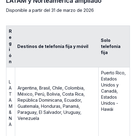
LATAM y Norteamérica ampliado
Disponible a partir del 31 de marzo de 2026
R
e
Solo
g
Destinos de telefonía fija y móvil
telefonía
i
fija
ó
n
Puerto Rico,
Estados
L
Unidos y
A
Argentina, Brasil, Chile, Colombia,
Canadá,
T
México, Perú, Bolivia, Costa Rica,
Estados
A
República Dominicana, Ecuador,
Unidos -
M
Guatemala, Honduras, Panamá,
Hawái
&
Paraguay, El Salvador, Uruguay,
N
Venezuela
A