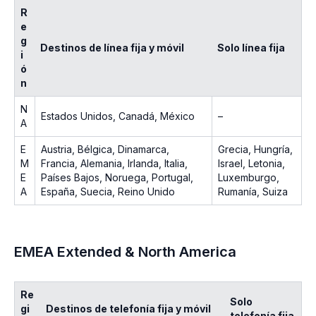
R
e
g
Destinos de línea fija y móvil
Solo línea fija
i
ó
n
N
Estados Unidos, Canadá, México
–
A
E
Austria, Bélgica, Dinamarca,
Grecia, Hungría,
M
Francia, Alemania, Irlanda, Italia,
Israel, Letonia,
E
Países Bajos, Noruega, Portugal,
Luxemburgo,
A
España, Suecia, Reino Unido
Rumanía, Suiza
EMEA Extended & North America
Re
Solo
gi
Destinos de telefonía fija y móvil
telefonía fija