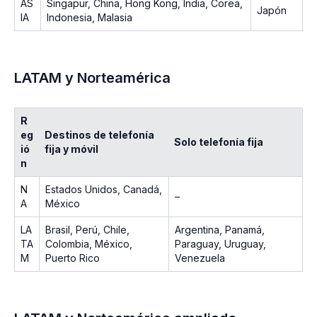
AS
Singapur, China, Hong Kong, India, Corea,
Japón
IA
Indonesia, Malasia
LATAM y Norteamérica
R
eg
Destinos de telefonía
Solo telefonía fija
ió
fija y móvil
n
N
Estados Unidos, Canadá,
–
A
México
LA
Brasil, Perú, Chile,
Argentina, Panamá,
TA
Colombia, México,
Paraguay, Uruguay,
M
Puerto Rico
Venezuela