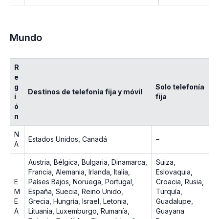
Mundo
R
e
g
Solo telefonía
Destinos de telefonía fija y móvil
i
fija
ó
n
N
Estados Unidos, Canadá
–
A
Austria, Bélgica, Bulgaria, Dinamarca,
Suiza,
Francia, Alemania, Irlanda, Italia,
Eslovaquia,
E
Países Bajos, Noruega, Portugal,
Croacia, Rusia,
M
España, Suecia, Reino Unido,
Turquía,
E
Grecia, Hungría, Israel, Letonia,
Guadalupe,
A
Lituania, Luxemburgo, Rumanía,
Guayana