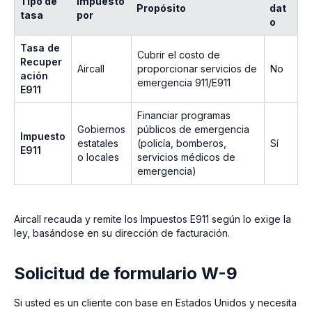
Tipo de
Impuesto
Propósito
dat
tasa
por
o
Tasa de
Cubrir el costo de
Recuper
Aircall
proporcionar servicios de
No
ación
emergencia 911/E911
E911
Financiar programas
Gobiernos
públicos de emergencia
Impuesto
estatales
(policía, bomberos,
Sí
E911
o locales
servicios médicos de
emergencia)
Aircall recauda y remite los Impuestos E911 según lo exige la
ley, basándose en su dirección de facturación.
Solicitud de formulario W-9
Si usted es un cliente con base en Estados Unidos y necesita