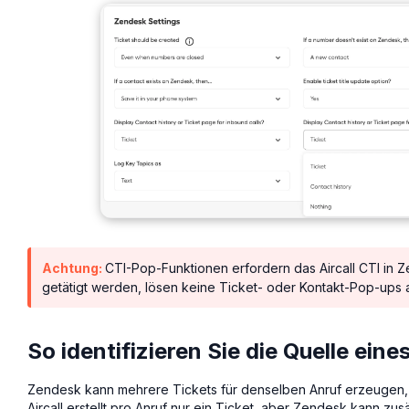
Achtung:
CTI-Pop-Funktionen erfordern das Aircall CTI in Z
getätigt werden, lösen keine Ticket- oder Kontakt-Pop-ups 
So identifizieren Sie die Quelle eine
Zendesk kann mehrere Tickets für denselben Anruf erzeugen, 
Aircall erstellt pro Anruf nur ein Ticket, aber Zendesk kann zu