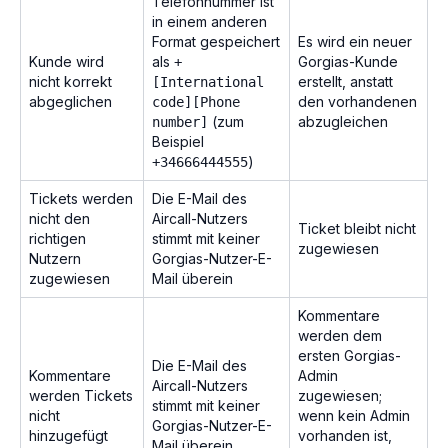
Telefonnummer ist
in einem anderen
Format gespeichert
Es wird ein neuer
Kunde wird
als
Gorgias-Kunde
+
nicht korrekt
erstellt, anstatt
[International
abgeglichen
den vorhandenen
code][Phone
(zum
abzugleichen
number]
Beispiel
)
+34666444555
Tickets werden
Die E-Mail des
nicht den
Aircall-Nutzers
Ticket bleibt nicht
richtigen
stimmt mit keiner
zugewiesen
Nutzern
Gorgias-Nutzer-E-
zugewiesen
Mail überein
Kommentare
werden dem
ersten Gorgias-
Die E-Mail des
Kommentare
Admin
Aircall-Nutzers
werden Tickets
zugewiesen;
stimmt mit keiner
nicht
wenn kein Admin
Gorgias-Nutzer-E-
hinzugefügt
vorhanden ist,
Mail überein