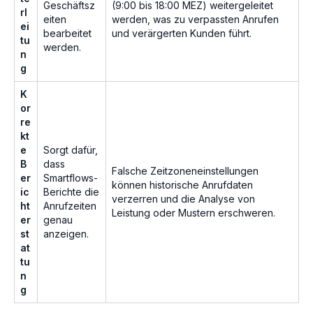
Geschäftsz
(9:00 bis 18:00 MEZ) weitergeleitet
rl
eiten
werden, was zu verpassten Anrufen
ei
bearbeitet
und verärgerten Kunden führt.
tu
werden.
n
g
K
or
re
kt
e
Sorgt dafür,
B
dass
Falsche Zeitzoneneinstellungen
er
Smartflows-
können historische Anrufdaten
ic
Berichte die
verzerren und die Analyse von
ht
Anrufzeiten
Leistung oder Mustern erschweren.
er
genau
st
anzeigen.
at
tu
n
g