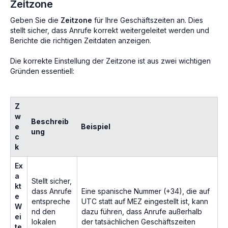
Zeitzone
Geben Sie die
Zeitzone
für Ihre Geschäftszeiten an. Dies
stellt sicher, dass Anrufe korrekt weitergeleitet werden und
Berichte die richtigen Zeitdaten anzeigen.
Die korrekte Einstellung der Zeitzone ist aus zwei wichtigen
Gründen essentiell:
Z
w
Beschreib
e
Beispiel
ung
c
k
Ex
a
Stellt sicher,
kt
dass Anrufe
Eine spanische Nummer (+34), die auf
e
entspreche
UTC statt auf MEZ eingestellt ist, kann
W
nd den
dazu führen, dass Anrufe außerhalb
ei
lokalen
der tatsächlichen Geschäftszeiten
te